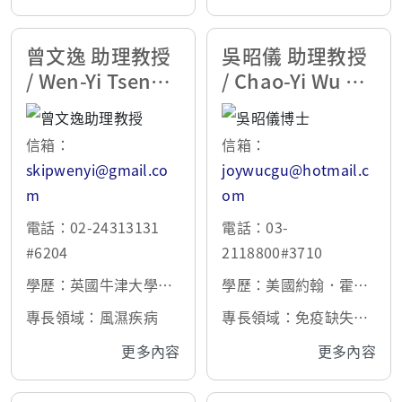
式
曾文逸 助理教授
吳昭儀 助理教授
/ Wen-Yi Tseng
/ Chao-Yi Wu P
Ph.D.
h.D.
信箱：
信箱：
skipwenyi@gmail.co
joywucgu@hotmail.c
m
om
電話：02-24313131
電話：03-
#6204
2118800#3710
學歷：英國牛津大學細
學歷：美國約翰．霍普
胞分子生物學博士
金斯大學病理生物學博
專長領域：風濕疾病
專長領域：免疫缺失、
士
兒童風濕
更多內容
更多內容