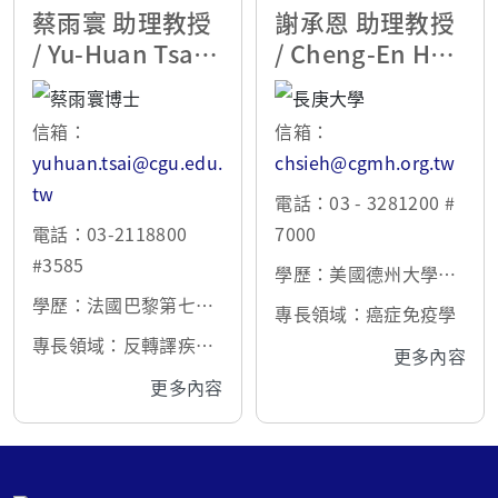
蔡雨寰 助理教授
謝承恩 助理教授
/ Yu-Huan Tsai P
/ Cheng-En Hsie
h.D.
h Ph.D.
信箱：
信箱：
yuhuan.tsai@cgu.edu.
chsieh@cgmh.org.tw
tw
電話：03 - 3281200 #
電話：03-2118800
7000
#3585
學歷：美國德州大學安
學歷：法國巴黎第七大
德森癌症中心癌症生物
專長領域：癌症免疫學
學真核與原核微生物學
學及免疫學博士
專長領域：反轉譯疾病
更多內容
系博士
免疫、屏障組織免疫
更多內容