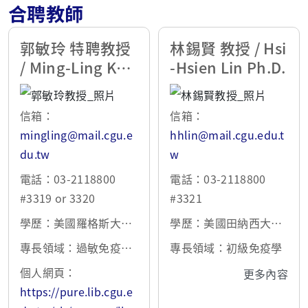
合聘教師
郭敏玲 特聘教授
林錫賢 教授 / Hsi
/ Ming-Ling Kuo
-Hsien Lin Ph.D.
Ph.D.
信箱：
信箱：
mingling@mail.cgu.e
hhlin@mail.cgu.edu.t
du.tw
w
電話：03-2118800
電話：03-2118800
#3319 or 3320
#3321
學歷：美國羅格斯大學
學歷：美國田納西大學
博士
博士
專長領域：過敏免疫、
專長領域：初級免疫學
氣喘藥物開發、免疫調
個人網頁：
更多內容
節
https://pure.lib.cgu.e