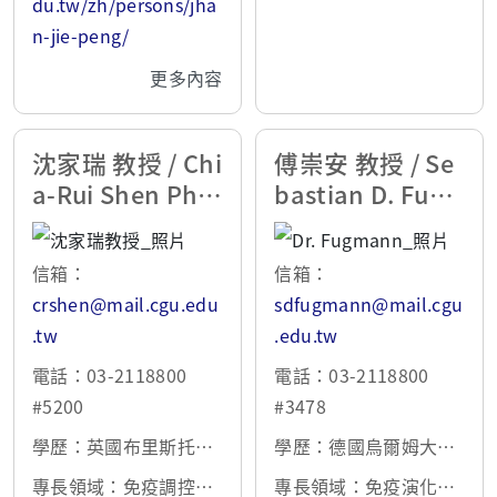
du.tw/zh/persons/jha
n-jie-peng/
更多內容
沈家瑞 教授 / Chi
傅崇安 教授 / Se
a-Rui Shen Ph.
bastian D. Fug
D.
mann Ph.D.
信箱：
信箱：
crshen@mail.cgu.edu
sdfugmann@mail.cgu
.tw
.edu.tw
電話：03-2118800
電話：03-2118800
#5200
#3478
學歷：英國布里斯托大
學歷：德國烏爾姆大學
學病理與微生物學系免
博士
專長領域：免疫調控、
專長領域：免疫演化、