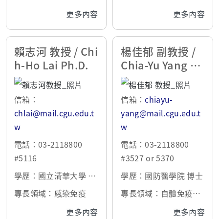
疫學博士
細胞治療、基因疫苗、
無脊椎生物免疫
更多內容
更多內容
醫學檢驗、分子影像
賴志河 教授 / Chi
楊佳郁 副教授 /
h-Ho Lai Ph.D.
Chia-Yu Yang P
h.D.
信箱：
信箱：
chiayu-
chlai@mail.cgu.edu.t
yang@mail.cgu.edu.t
w
w
電話：03-2118800
電話：03-2118800
#5116
#3527 or 5370
學歷：國立清華大學 博
學歷：國防醫學院 博士
士
專長領域：感染免疫
專長領域：自體免疫、
免疫體學、小鼠疾病模
更多內容
更多內容