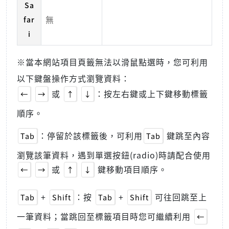
Sa
無
far
i
※當本網站項目頁籤無法以滑鼠點選時，您可利用
以下鍵盤操作方式瀏覽資料：
或
：按左右鍵或上下鍵移動標籤
←
→
↑
↓
順序。
：停留於該標籤後，可利用
鍵跳至內容
Tab
Tab
瀏覽該筆資料，遇到單選按鈕(radio)時請配合使用
或
鍵移動項目順序。
←
→
↑
↓
+
：按
+
可往回跳至上
Tab
Shift
Tab
Shift
一筆資料；當跳回至標籤項目時您可繼續利用
←