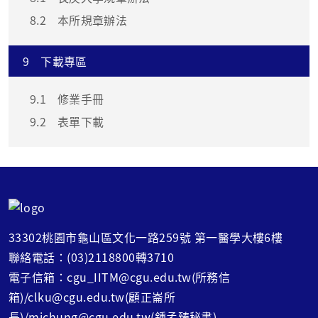
8.2
本所規章辦法
9
下載專區
9.1
修業手冊
9.2
表單下載
33302桃園市龜山區文化一路259號 第一醫學大樓6樓
聯絡電話：(03)2118800轉3710
電子信箱：cgu_IITM@cgu.edu.tw(所務信
箱)/clku@cgu.edu.tw(顧正崙所
長)/mjchung@cgu.edu.tw(鍾孟臻秘書)