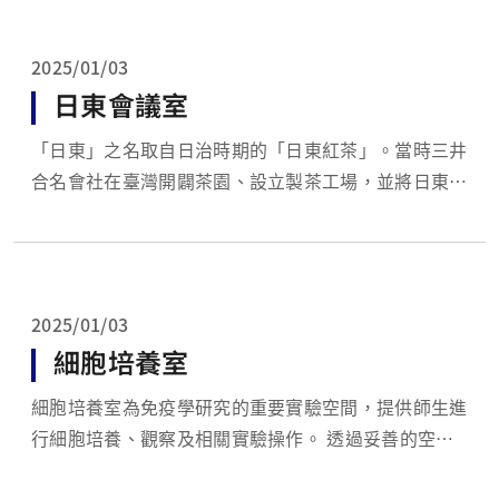
2025/01/03
日東會議室
「日東」之名取自日治時期的「日東紅茶」。當時三井
合名會社在臺灣開闢茶園、設立製茶工場，並將日東紅
茶推向國際市場。 會議室以此命名，既保存地方產業
發展的歷史記憶，也象徵跨域交流與知識匯聚。 空間
提供師生進行課程討論、研究會議、專題演講及學術交
流，期望讓不同觀點在此交會，孕育新的研究方向與合
2025/01/03
作契機...
細胞培養室
細胞培養室為免疫學研究的重要實驗空間，提供師生進
行細胞培養、觀察及相關實驗操作。 透過妥善的空間
規劃與標準化管理，維持實驗環境的穩定與潔淨，支援