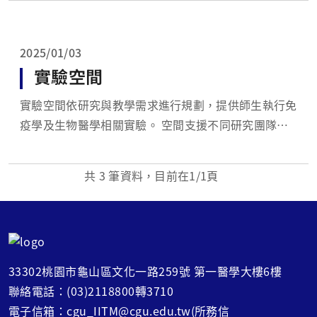
免疫反應、疾病機制及藥物作用等研究。 此空間亦著
重研究人員的操作訓練與實驗安全，協助學生建立嚴
謹、可靠的研究能力。
2025/01/03
實驗空間
實驗空間依研究與教學需求進行規劃，提供師生執行免
疫學及生物醫學相關實驗。 空間支援不同研究團隊進
行樣本處理、實驗分析與研究驗證，並藉由共享資源及
跨領域合作，促進研究經驗與技術交流。 完善的研究
共
3
筆資料，目前在
1
/1頁
環境有助於學生將理論轉化為實務，逐步培養獨立研究
與解決問題的能力。
33302桃園市龜山區文化一路259號 第一醫學大樓6樓
聯絡電話：(03)2118800轉3710
電子信箱：cgu_IITM@cgu.edu.tw(所務信