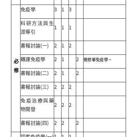
免疫學
3
1
3
科研方法與生
1
1
1
涯導引
書報討論(一)
2
1
2
轉譯免疫學
2
1
2
需修畢免疫學。
必
修
書報討論(二)
2
1
2
書報討論(三)
2
2
2
免疫治療與藥
2
2
2
物開發
書報討論(四)
2
2
2
探索免疫學(一)
1
1
1