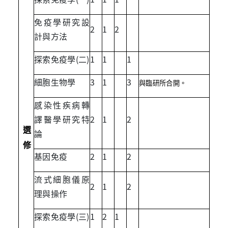
免疫學研究設
2
1
2
計與方法
探索免疫學(二)
1
1
1
細胞生物學
3
1
3
與臨研所合開。
感染性疾病轉
譯醫學研究特
2
1
2
選
論
修
基因免疫
2
1
2
流式細胞儀原
2
1
2
理與操作
探索免疫學(三)
1
2
1