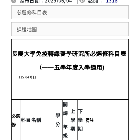
發布日期：2025/06/04
|
點閱 ：
1318
必選修科目表
課程地圖
長庚大學免疫轉譯醫學研究所必選修科目表
)
（一一五學年度入學適用
115.04
修訂
開
上
下
課
學
必選
科目名稱
學
學
備註
分
修
年
期
期
級