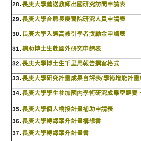
28.
長庚大學薦送教師出國研究訪問申請表
29.
長庚大學合聘長庚醫院研究人員申請表
30.
長庚大學入選高被引學者獎勵金申請表
31.
補助博士生赴國外研究申請表
32
.
長庚大學博士生千里馬報告撰寫格式
33.
長庚大學研究計畫成果自評表
(
學術增能計畫
34.
長庚大學學生參加國内學術研究成果型競賽
35.
長庚大學個人橋接計畫補助申請表
36.
長庚大學轉譯躍升計畫構想書
37.
長庚大學
轉譯躍
升
計畫書