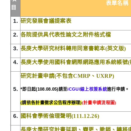
表單名稱
目
1.
研究發展會議提案表
2.
各院提供具代表性論文之附件格式檔
3.
長庚大學研究材料轉用同意書範本
(
英文版
)
4.
長庚大學使用國科會網際網路應用系統帳號
(
研究計畫申請(不包含CMRP、UXRP)
5.
*
即日起
(108.08.05)
請至
iCGU/
線上核簽系統
進行申請。
(請依各計畫徵求公告程序辦理)
(計畫申請流程圖)
6.
國科會學術倫理聲明
(111.12.26)
長庚大學研究計畫延期、變更、撤銷、轉移