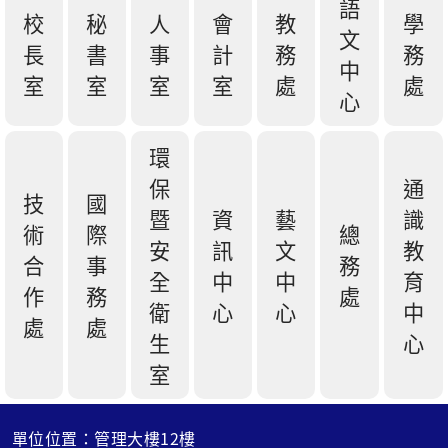
語
校
秘
人
會
教
學
文
長
書
事
計
務
務
中
室
室
室
室
處
處
心
環
保
通
技
國
暨
資
藝
識
術
際
總
安
訊
文
教
合
事
務
全
中
中
育
作
務
處
衛
心
心
中
處
處
生
心
室
單位位置：管理大樓12樓