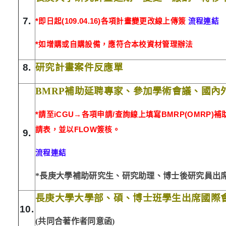
7.
*
即日起
(109.04.16)
各項計畫變更改線上傳簽
流程連結
*
如增購或自購設備，應符合本校資材管理辦法
8.
研究計畫案件反應單
BMRP
補助延聘專家、參加學術會議、國內
*請至
iCGU
→各項申請/查詢線上填寫
BMRP(OMRP)
補
請表，並以
FLOW
簽核。
9.
流程連結
*長庚大學補助研究生、研究助理、博士後研究員出
長庚大學大學部、碩、博士班學生出席國際
10.
(共同合著作者同意函)