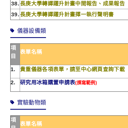
38.
長庚大學
轉譯躍
升
計畫中間報告、成果報告
39.
長庚大學
轉譯躍
升
計畫擇一執行聲明書
儀器設備類
項
表單名稱
目
1.
貴重儀器各項表單，請至中心網頁查詢下載
2.
研究用冰箱購置申請表
(
撰寫範例)
實驗動物類
項
表單名稱