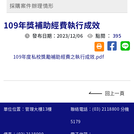
採購案件辦理情形
109年獎補助經費執行成效
發布日期：2023/12/06
點閱 ：
395
分享至臉
分
友善列印(另開視
109年度私校獎勵補助經費之執行成效.pdf
回上一頁
單位位置：管理大樓13樓
聯絡電話：(03) 2118800 分機
5179