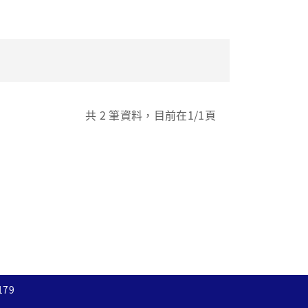
共
2
筆資料，目前在
1
/1頁
179