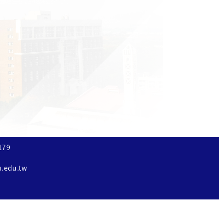
179
u.edu.tw