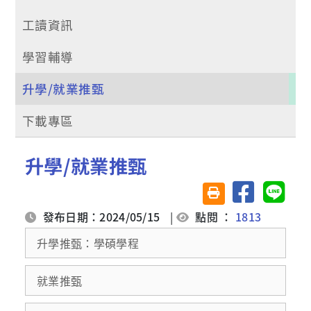
工讀資訊
學習輔導
升學/就業推甄
下載專區
升學/就業推甄
分享至臉書
分享至 
友善列印(另開視窗)
發布日期：2024/05/15
|
點閱 ：
1813
升學推甄：學碩學程
就業推甄