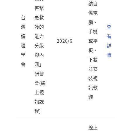
請自
害緊
備電
台
急救
腦、
灣
護的
查
手機
護
能力
看
2026/6
或平
理
分級
詳
板，
學
與內
情
下載
會
涵」
並安
研習
裝視
會(線
訊軟
上視
體
訊課
程)
線上