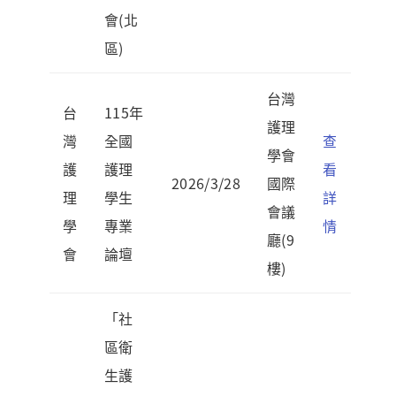
會(北
區)
台灣
台
115年
護理
灣
全國
查
學會
護
護理
看
2026/3/28
國際
理
學生
詳
會議
學
專業
情
廳(9
會
論壇
樓)
「社
區衛
生護