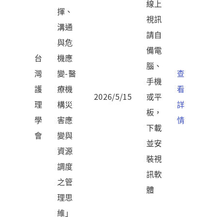
線上
揮、
視訊
溝通
請自
與危
備電
台
機應
腦、
灣
變-醫
查
手機
護
療機
看
2026/5/15
或平
理
構災
詳
板，
學
害應
情
下載
會
變與
並安
資源
裝視
調度
訊軟
之管
體
理思
維」