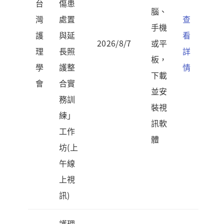
台
傷患
腦、
灣
處置
查
手機
護
與延
看
2026/8/7
或平
理
長照
詳
板，
學
護整
情
下載
會
合實
並安
務訓
裝視
練」
訊軟
工作
體
坊(上
午線
上視
訊)
護理