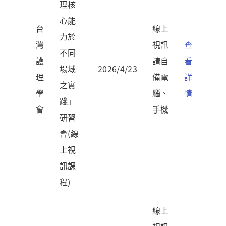
理核
心能
台
線上
力於
灣
視訊
查
不同
護
請自
看
場域
2026/4/23
理
備電
詳
之實
學
腦、
情
踐」
會
手機
研習
會(線
上視
訊課
程)
線上