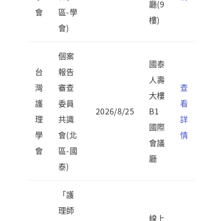
廳(9
會
區-學
樓)
會)
個案
國泰
台
報告
人壽
灣
審查
查
大樓
護
委員
看
2026/8/25
B1
理
共識
詳
國際
學
會(北
情
會議
會
區-國
廳
泰)
「護
理師
線上