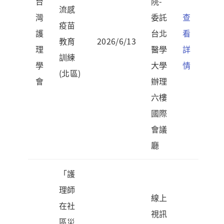
台
院-
流感
灣
委託
查
疫苗
護
台北
看
教育
2026/6/13
理
醫學
詳
訓練
學
大學
情
(北區)
會
辦理
六樓
國際
會議
廳
「護
理師
線上
在社
視訊
區災