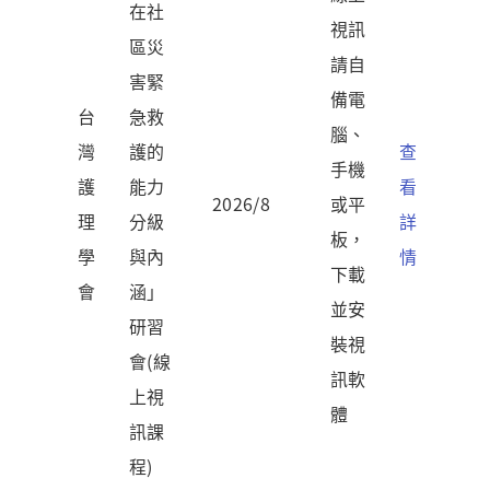
在社
視訊
區災
請自
害緊
備電
台
急救
腦、
灣
護的
查
手機
護
能力
看
2026/8
或平
理
分級
詳
板，
學
與內
情
下載
會
涵」
並安
研習
裝視
會(線
訊軟
上視
體
訊課
程)