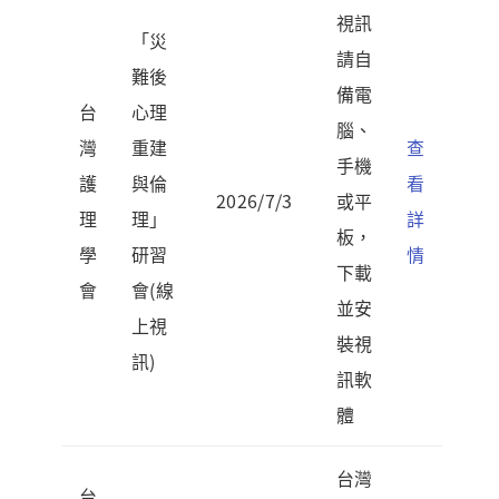
視訊
「災
請自
難後
備電
台
心理
腦、
灣
重建
查
手機
護
與倫
看
2026/7/3
或平
理
理」
詳
板，
學
研習
情
下載
會
會(線
並安
上視
裝視
訊)
訊軟
體
台灣
台