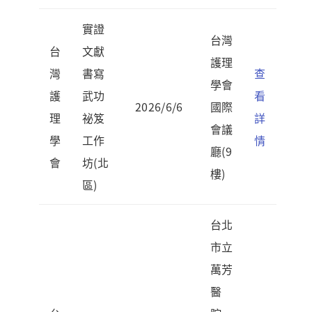
實證
台灣
台
文獻
護理
灣
書寫
查
學會
護
武功
看
2026/6/6
國際
理
祕笈
詳
會議
學
工作
情
廳(9
會
坊(北
樓)
區)
台北
市立
萬芳
醫