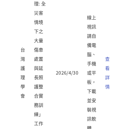
理: 全
災害
線上
情境
視訊
下之
請自
大量
備電
台
傷患
腦、
灣
處置
查
手機
護
與延
看
2026/4/30
或平
理
長照
詳
板，
學
護整
情
下載
會
合實
並安
務訓
裝視
練」
訊軟
工作
體