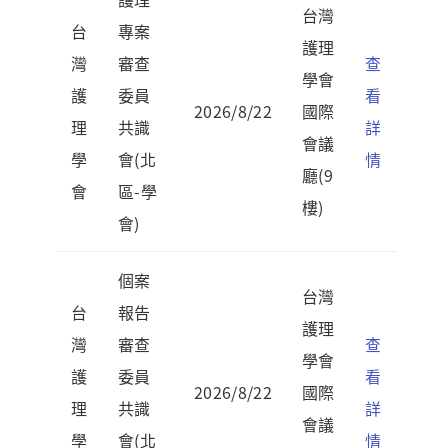
台灣
台
專案
護理
灣
審查
查
學會
護
委員
看
2026/8/22
國際
理
共識
詳
會議
學
會(北
情
廳(9
會
區-學
樓)
會)
個案
台灣
台
報告
護理
灣
審查
查
學會
護
委員
看
2026/8/22
國際
理
共識
詳
會議
學
會(北
情