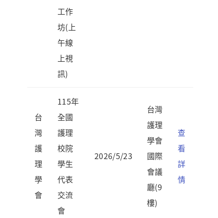
工作
坊(上
午線
上視
訊)
115年
台灣
台
全國
護理
灣
護理
查
學會
護
校院
看
2026/5/23
國際
理
學生
詳
會議
學
代表
情
廳(9
會
交流
樓)
會