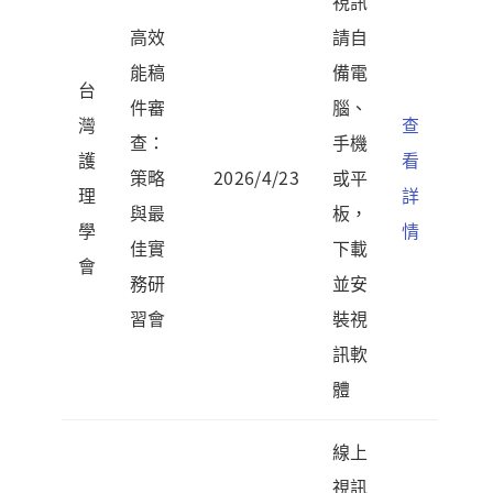
視訊
高效
請自
能稿
備電
台
件審
腦、
灣
查
查：
手機
護
看
策略
2026/4/23
或平
理
詳
與最
板，
學
情
佳實
下載
會
務研
並安
習會
裝視
訊軟
體
線上
視訊