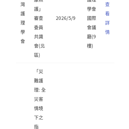
灣
查
護」
學會
護
看
審查
2026/5/9
國際
理
詳
委員
會議
學
情
共識
廳(9
會
會(北
樓)
區)
「災
難護
理: 全
災害
情境
下之
指