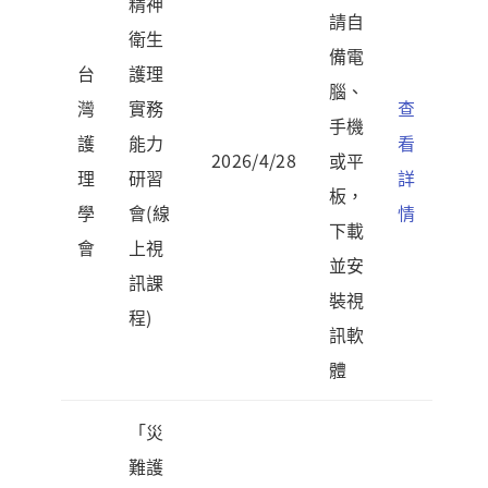
精神
請自
衛生
備電
台
護理
腦、
灣
實務
查
手機
護
能力
看
2026/4/28
或平
理
研習
詳
板，
學
會(線
情
下載
會
上視
並安
訊課
裝視
程)
訊軟
體
「災
難護