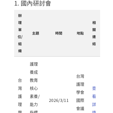
1. 國內研討會
辦
理
相
單
關
主題
時間
地點
位/
連
組
結
織
護理
養成
台灣
台
教育
護理
灣
核心
查
學會
護
素養/
看
2026/3/11
國際
理
能力
詳
會議
學
指標
情