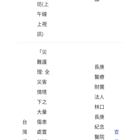
坊(上
午線
上視
訊)
「災
難護
長庚
理: 全
醫療
災害
財團
情境
法人
下之
林口
大量
長庚
台
傷患
紀念
灣
處置
查
醫院