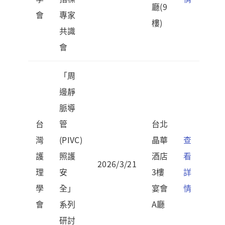
廳(9
會
專家
樓)
共識
會
「周
邊靜
脈導
台
管
台北
灣
(PIVC)
晶華
查
護
照護
酒店
看
2026/3/21
理
安
3樓
詳
學
全」
宴會
情
會
系列
A廳
研討