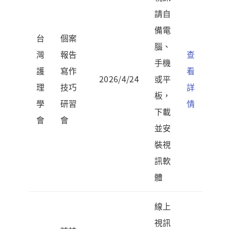
請自
備電
台
個案
腦、
灣
報告
查
手機
護
寫作
看
2026/4/24
或平
理
技巧
詳
板，
學
研習
情
下載
會
會
並安
裝視
訊軟
體
線上
視訊