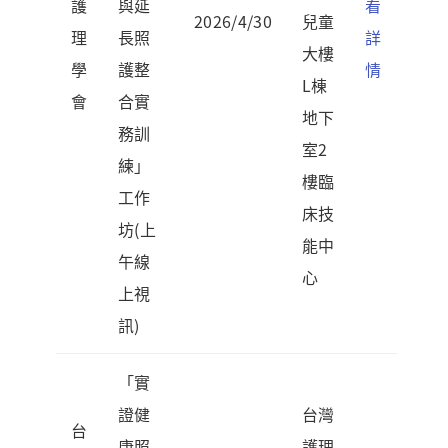
護
與延
看
2026/4/30
兒童
理
長照
詳
大樓
學
護整
情
L棟
會
合實
地下
務訓
室2
練」
樓臨
工作
床技
坊(上
能中
午線
心
上視
訊)
「實
證健
台灣
台
康照
護理