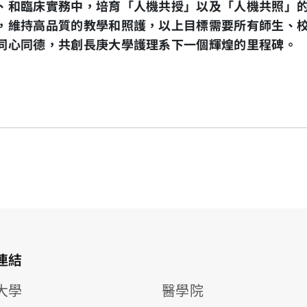
、和臨床實務中，培育
「
人機共授
」
以及
「
人機共照
」
，維持高品質的教學和照護，以上目標需要所有師生
、
同心同德，共創長庚大學護理系下一個輝煌的里程碑。
連結
大學
醫學院