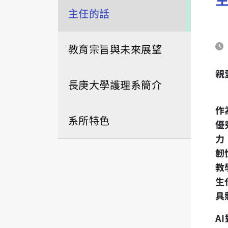
主任的話
教育宗旨與未來展望
親
長庚大學護理系簡介
作
系所特色
優
力
韌
教
生
具
AI