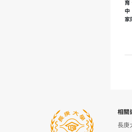
育
中
家
相關
長庚