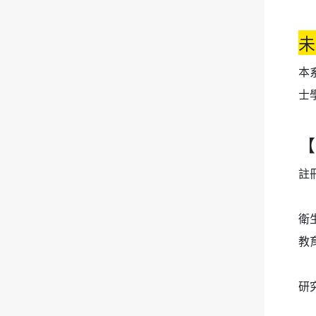
未
本
士
【
註
衛
教
研