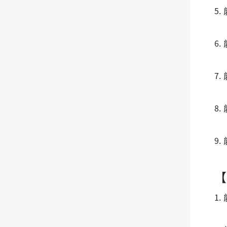
5
6
7
8
9
【
1