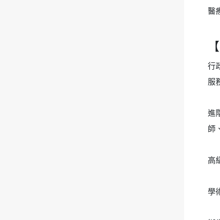
醫
【
行
服
進階
師
高
學