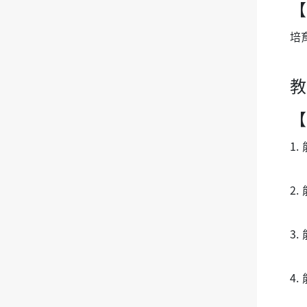
【
培
教
【
1
2
3
4