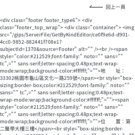
回上一頁
<div class="footer footer_type6"> <div
class="footer_top_wrap"> <div class="container"> <img
src="/gips/ServerFile/GetByKindEditor/ce0f9e6d-d901-
4cc0-9852-882441f708e1?
subjectId=1370&source=Footer" alt="" /><br /><span
style="color:#212529;font-family:" noto="" sans=""
tc",="" sans-serif;letter-spacing:0.48px;text-wrap-
mode:wrap;background-color:#ffffff;"="">地 址：
33302桃園市龜山區文化一路259號</span><br style="box-
sizing:border-box;color:#212529;font-family:" noto=""
sans="" tc",="" sans-serif;letter-spacing:0.48px;text-
wrap-mode:wrap;background-color:#ffffff;"=""><span
style="color:#212529;font-family:" noto="" sans=""
tc",="" sans-serif;letter-spacing:0.48px;text-wrap-
mode:wrap;background-color:#ffffff;"="">位 置：第
二醫學大樓三樓</span><br style="box-sizing:border-