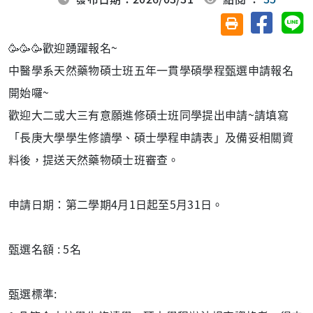
分享至臉
分
友善列印(另開視
🥳🥳🥳歡迎踴躍報名~
中醫學系天然藥物碩士班五年一貫學碩學程甄選申請報名
開始囉~
歡迎大二或大三有意願進修碩士班同學提出申請~請填寫
「長庚大學學生修讀學、碩士學程申請表」及備妥相關資
料後，提送天然藥物碩士班審查。
申請日期：第二學期4月1日起至5月31日。
甄選名額 : 5名
甄選標準: