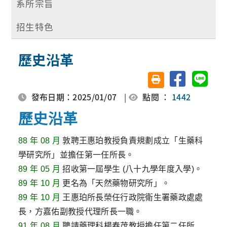
系所宗旨
招生特色
歷史沿革
分享至臉書
分享至 
友善列印(另開視窗)
發布日期：2025/01/07
|
點閱 ：
1442
歷史沿革
88 年 08 月
敦聘王惠珀教授負責規劃成立「生藥科
學研究所」並擔任第一任所長。
89 年 05 月
招收第一屆學生 (八十九學年度入學)。
89 年 10 月
更名為「天然藥物研究所」。
89 年 10 月
王惠珀所長榮任行政院衛生署藥政處處
長，方嘉佑副教授代理所長一職。
91 年 08 月
聘請藥理科楊春茂教授擔任第二任所