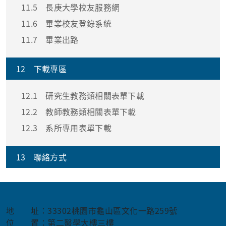
11.5
長庚大學校友服務網
11.6
畢業校友登錄系統
11.7
畢業出路
12
下載專區
12.1
研究生教務類相關表單下載
12.2
教師教務類相關表單下載
12.3
系所專用表單下載
13
聯絡方式
地 址：33302桃園市龜山區文化一路259號
位 置：第二醫學大樓三樓