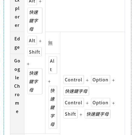
Alt
+
pl
快速
or
鍵字
er
母
Ed
Alt
+
無
ge
Shift
Go
Al
+
og
t
快速
le
Control
+
Option
+
+
鍵字
Ch
母
快
快速鍵字母
ro
速
Control
+
Option
+
m
鍵
e
Shift
+
快速鍵字母
字
母