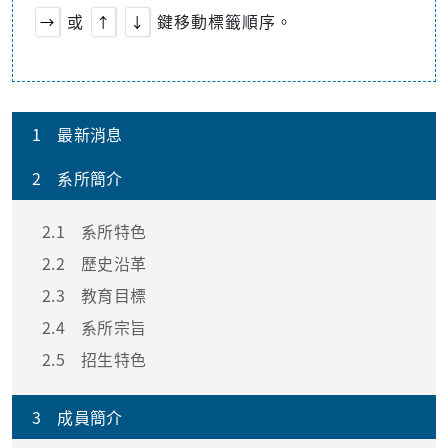
或
鍵移動標籤順序。
→
↑
↓
1
最新消息
2
系所簡介
2.1
系所特色
2.2
歷史沿革
2.3
教育目標
2.4
系所宗旨
2.5
招生特色
3
成員簡介