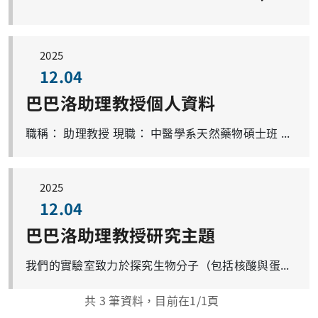
2025
12.04
巴巴洛助理教授個人資料
職稱： 助理教授 現職： 中醫學系天然藥物碩士班 / Full-time Assistant Professor 信箱：roshan.satange@mail.cgu.edu.tw 電話： 03-2118800分機3212、5523 學歷： 中興大學醫學生物科技博士 專長領域： 結構生物學、生物化學、分子生物學、藥物開發 個人網頁： https://roshansatange.wixsite.com/bmsdd-lab 研究室：生物分子結構暨藥物開發研究室/Biomolecular Structures and Drug Development Laboratory 實驗室介紹連結 (Laboratory Introduction Link) : https://roshansatange.wixsite.com/bmsdd-lab 研究室成員 : 碩士班研究生 1人
2025
12.04
巴巴洛助理教授研究主題
我們的實驗室致力於探究生物分子（包括核酸與蛋白質）的結構精細特性，以推動藥物開發。透過整合結構生物學、生物化學、生物物理與細胞層級的研究方法，我們旨在揭示疾病相關靶點的作用機制，並開發精準的藥物候選分子。 我們的研究聚焦於致病性核酸與蛋白質，以及它們與小分子之間的相互作用，期望應用於癌症與神經疾病的轉譯醫學研究。 目前實驗室的研究方向包括： 非典型核酸結構與功能 核苷酸重複擴增相關疾病 天然產物啟發的核酸配體 DNA修復調節劑與精準腫瘤治療
共
3
筆資料，目前在
1
/1頁