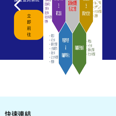
課程
課程查詢系統
培養
立
即
前
能力
往