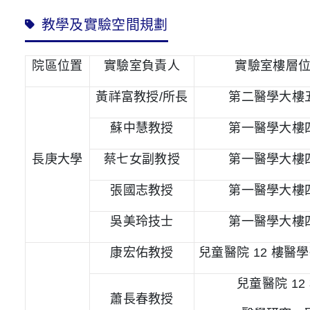
教學及實驗空間規劃
院區位置
實驗室負責人
實驗室樓層
黃祥富教授
/
所長
第二醫學大樓
蘇中慧教授
第一醫學大樓
長庚大學
蔡七女副教授
第一醫學大樓
張國志教授
第一醫學大樓
吳美玲技士
第一醫學大樓
康宏佑教授
兒童醫院
12
樓醫學
兒童醫院
12
蕭長春教授