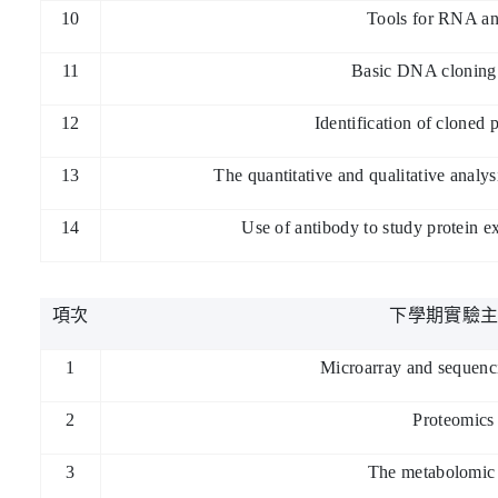
10
Tools for RNA an
11
Basic DNA cloning
12
Identification of clone
13
The quantitative and qualitative analys
14
Use of antibody to study protein 
項次
下學期實驗
1
Microarray and sequenc
2
Proteomics
3
The metabolomic