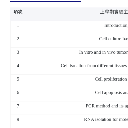
項次
上學期實驗
1
Introduction
2
Cell culture ba
3
In vitro and in vivo tumor
4
Cell isolation from different tissues
5
Cell proliferation
6
Cell apoptosis an
7
PCR method and its ap
9
RNA isolation for mole