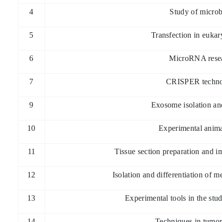
4
Study of microb
5
Transfection in eukary
6
MicroRNA rese
7
CRISPER techn
9
Exosome isolation an
10
Experimental anima
11
Tissue section preparation and 
12
Isolation and differentiation of 
13
Experimental tools in the stu
14
Techniques in tumor