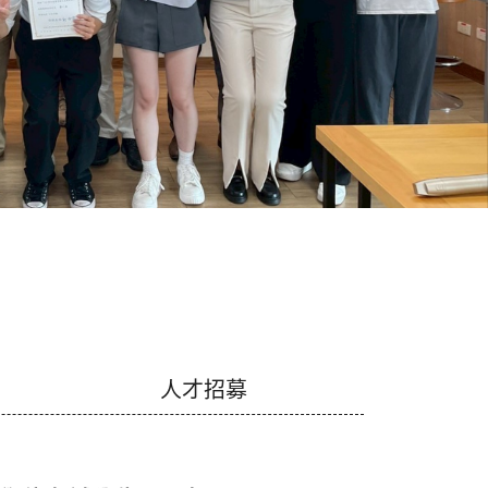
班學位考試公告--張崴 2026071
第一學期逕行修讀博士學位申請
閱讀更多