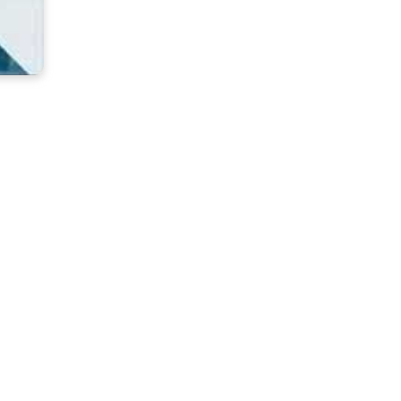
03
長庚大學醫學院與美時化學製藥
股份有限公司簽署合作備忘錄
024.06.19