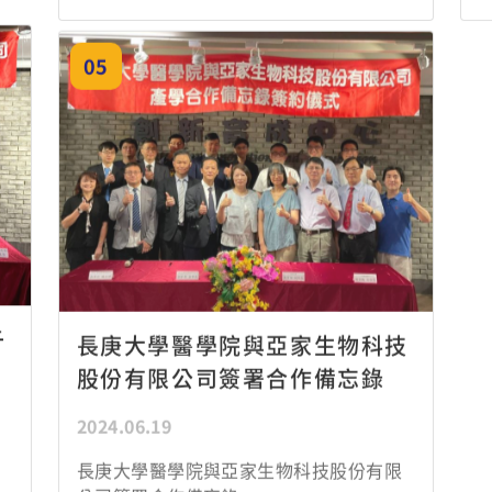
長庚大學醫學院與亞家生物科技股份有限
公司簽署合作備忘錄
醫學
生物
生物
醫學
技術
研究
暨檢
所
驗學
系
電子
人工