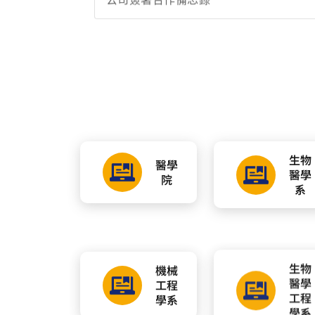
工程
醫學
學系
工程
學系
地 址：33302桃園市龜山區文化一路259
位 置：第一醫學大樓十一樓
聯絡電話：(03)2118800 轉 3984
傳 真：(03)2118700
電子信箱：joycew@mail.cgu.edu.tw
版權所有©2019 長庚大學生物科技產業碩/
載