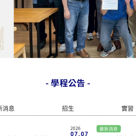
2026
最新消息
07.07
及社會醫學科 葉筱凡教
114-2 博士
任研究助理
4
2025
逕行修讀博士學位
09.25
說明會
114學年度
作業
成果發表會