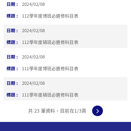
2024/02/08
112學年度博班必選修科目表
2024/02/08
112學年度碩班必選修科目表
2024/02/08
111學年度博班必選修科目表
2024/02/08
111學年度碩班必選修科目表
共
23
筆資料，目前在
1
/3頁