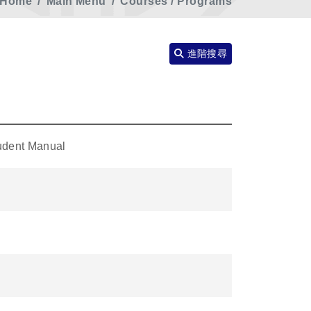
Home
Main Menu
Courses / Programs
進階搜尋
udent Manual