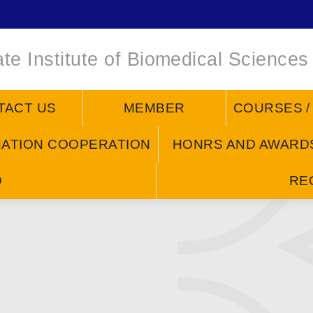
te Institute of Biomedical Sciences
TACT US
MEMBER
COURSES 
NATION COOPERATION
HONRS AND AWARD
D
RE