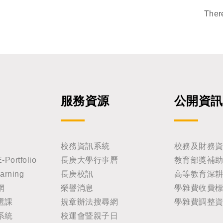
Ther
服務資源
公開資訊
校務資訊系統
校務及財務
rtfolio
長庚大學行事曆
教育部獎補
rning
長庚校訊
高等教育深
網
榮譽消息
學雜費收費
選課
規章辦法搜尋網
學雜費調整
系統
校運會暨親子日