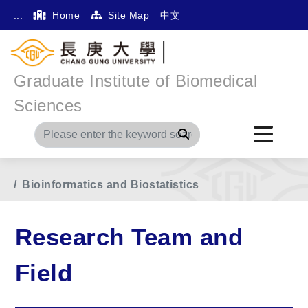
:::
Home
Site Map
中文
Graduate Institute of Biomedical
Sciences
Search
Home
Main Menu
Research Team and Field
Bioinformatics and Biostatistics
Research Team and
Field