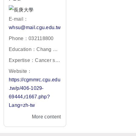
E-mail：
whsu@mail.cgu.edu.tw
Phone：032118800
Education：Chang Gu
ng University/ Taiwan
Expertise：Cancer sys
tems biology laborator
Website：
y
https://cgmmrc.cgu.edu
.tw/p/406-1029-
69444,r1667.php?
Lang=zh-tw
More content