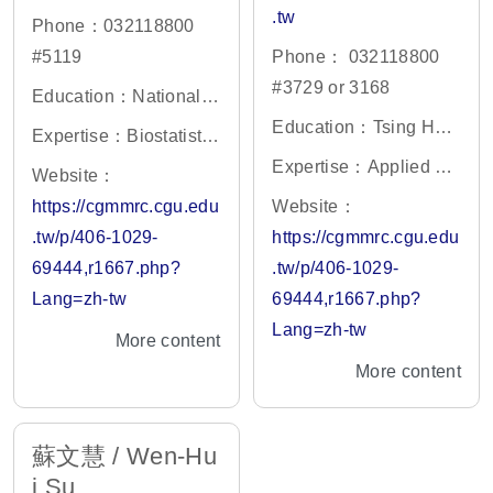
.tw
Phone：032118800
#5119
Phone： 032118800
#3729 or 3168
Education：National T
aiwan University / Taiw
Education：Tsing Hua
Expertise：Biostatistic
an
University, Taiwan
s
Expertise：Applied bio
Website：
informatics laboratory
https://cgmmrc.cgu.edu
Website：
.tw/p/406-1029-
https://cgmmrc.cgu.edu
69444,r1667.php?
.tw/p/406-1029-
Lang=zh-tw
69444,r1667.php?
Lang=zh-tw
More content
More content
蘇文慧 / Wen-Hu
i Su