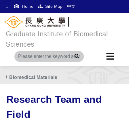
:::
Home
Site Map
中文
Graduate Institute of Biomedical
Sciences
Search
Home
Main Menu
Research Team and Field
Biomedical Materials
Research Team and
Field