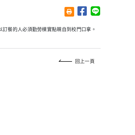
分享至臉書
分享至 Line
友善列印(另開視窗)
以訂餐的人必須勤勞樸實點親自到校門口拿。
回上一頁