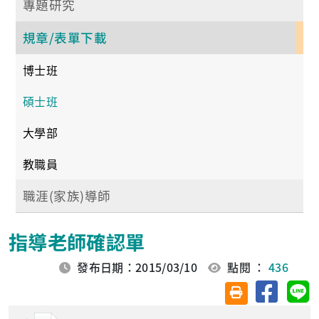
專題研究
規章/表單下載
博士班
碩士班
大學部
教職員
職涯(家族)導師
指導老師確認單
發布日期：2015/03/10
點閱 ：
436
分享至臉
分
友善列印(另開視