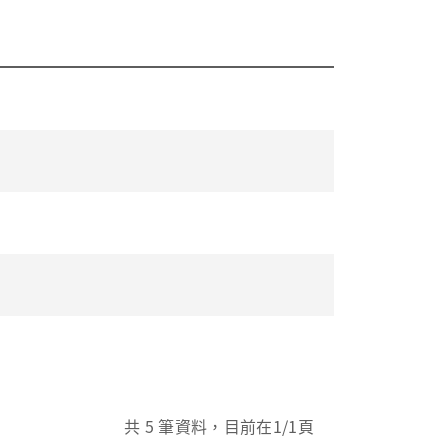
共
5
筆資料，目前在
1
/1頁