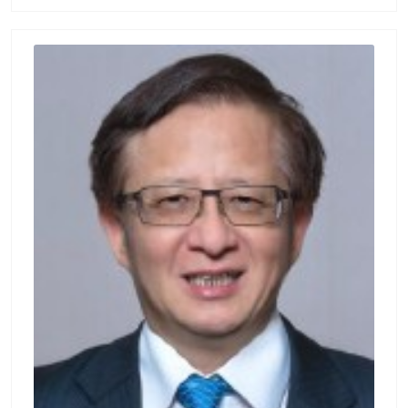
6年) 兼任講師  國際專案管理師(PMP，2015
Fellow
年) 認證通過  職訓局勞工在職進修計畫-TRIZ
系統性創新2014年講師  工業局升級再造轉型
計畫(大甲幼獅工業區，2014年)三創領域專家顧
問  工業局升級再造轉型計畫(台中工業區，201
5年) 三創領域專家顧問  工業局4G台中創新創
業園區(2015~2017年) 草悟創業坊輔導顧問 
台中市摘星計畫創業基地(2015~2018年) 創業顧
問  中科管理局投資審議委員(2014~2018年)
中科(台中、后里、二林、中 興新村等場域)進駐
審議委員  彰師大、勤益科大、南開科大、大甲
幼獅工業區、中國醫大、雲科大…等演講創 新
系列講座講師  多家上市企業(上銀、大銀、晏
邦、鴻海企業專班等…) TRIZ課程顧問講師