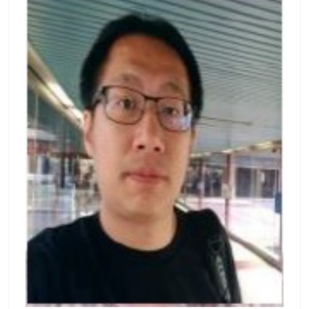
區分公司互動式多媒體處處長(2010/1 ~ 2013/
技大學土木系兼任副教授 81.2~ 85.10 台電公司
1) 中華電信公司新竹營運處總經理(2020/1 ~ 20
系統規劃處組長 80.8~ 91.7 清華大學電機系兼
21/6) 中華電信公司網路處協理(2021/6 ~ 2022/
任副教授 78.8~ 79.7 中國文化大學電機系兼任
3) 宏華國際公司總經理(2022/3~) 2009 年中華
副教授 72.8~ 78.7 中國文化大學電機系兼任講
電信公司十大傑出從業人員獎 2011年中國電機
師 79.4~ 81.2 台電公司系統規劃處專業工程師 7
工程學會傑出電機工程師獎
1.7~ 79.4 台電公司系統規劃處電機工程師 獎勵
1. 台灣2022 產業傑出貢獻獎(111 年) 1. 台灣20
19 智慧城市卓越貢獻獎(108 年) 2. 清華大學電
資院傑出校友(108 年) 3. 經濟部模範公務人員(1
03 年) 4. 亞洲電力獎:年度輸配電工程計畫獎（1
01 年） 5. 台南市立開元國小傑出校友(96 年) 6.
中國電機工程學會傑出電機工程師（94 年） 7.
中國電機工程學會高雄市分會優秀電機團體獎
（94 年） 8. 經濟部研究發展優等獎 (79、80、
81、83、84 年) 9. 行政院傑出研究獎(79、80、
81、84 年) 管理訓練 1. 台電高階人才管理知能
課程(台大Mini EMBA)研習班結業(105 年) 2. 國
家文官學院高階文官培訓飛躍方案訓練-領導發
展訓練班結業(104 年) 3. 美國奇異公司高階經理