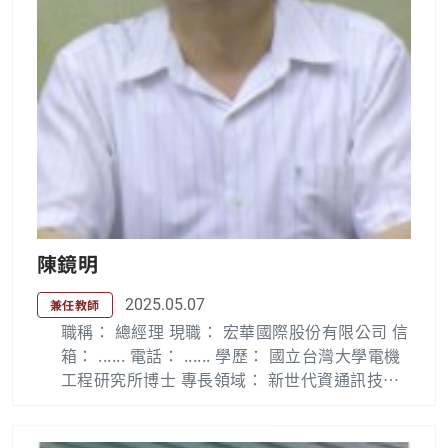
12.01 中國電機工程學會常務理事 96.1~ 108.12
中華工程教育學會認證委員 106.12~108.11 台
灣電力與能源工程協會理事 103.08~108.7 台灣
海洋大學電機系兼任教授 104.06~105.7 成功大
學電機系兼任研究教授 103.1~107.12 科技部計
畫複審委員/智慧電網主題經理 106.10~107.7 中
華民國檢測驗證協會理事長 106.03~107.6 台灣
大電力研究試驗中心董事長 103.8~106.2 台電
公司總檢核 98.1~ 99.12 中國電機工程學會電工
通訊季刊編輯委員會主任委員 96.2~ 103.7 台電
陳鏡明
公司系統規劃處處長 93.5~ 96.1 台電公司嘉南
供電區營運處處長 91.5~ 93.4 台電公司供電處
2025.05.07
兼任教師
副處長 90.9~ 91.8 台北科技大學進修學院兼任
職稱： 總經理 現職： 宏華國際股份有限公司 信
副教授 89.8~ 91.7 長庚大學電機系兼任副教授 8
箱： ...... 電話： ...... 學歷： 國立台灣大學電機
9.3~ 91.3 教育部電力工程名詞審查委員 90.8~ 9
工程研究所博士 專長領域： 新世代資通訊技
4.12 經濟部智慧財產局專利審查委員 85.10~91.
術、寬頻多媒體服務與管理 中華電信公司電信
4 台電公司系統規劃處副處長 83.8~103.07 台灣
研究所副研究員(1998/7 ~ 2000/12) 中華電信北
海洋大學電機系兼任副教授 81.2~ 81.7 台北科