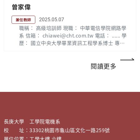
人訓練班結業（95 年） 4. 台灣管理學會第一期
曾家偉
卓越領導班結業（92 年） 5. 亞洲管理學院（AI
M）高階管理班結業（87 年） 國際活動 1. 國際
2025.05.07
兼任教師
電機電子工程學會中華民國電力能源支會主席
職稱： 高級培訓師 現職： 中華電信學院網路學
（2009-2010） 2. 第26 屆中韓電力技術暨能源
系 信箱： chiawei@cht.com.tw 電話： ...... 學
合作會議台電代表團團長（2008） 3. 第12 屆中
歷： 國立中央大學畢業資訊工程學系博士 專長
斐電力技術合作會議台電代表團團長（1999）
領域： 1. 資通訊網路技術、服務與實務 2. 網路
4. 國合會巴拉圭東方工業區電力系統評估顧問
管理與路由交換 (IPv4 / 3. 軟體定義網路 / 網路
（1998） 5. 海合會宏都拉斯與薩爾瓦多電力連
功能虛擬化 (SDN / 4. 網路安全 ( Network 5. 開
閱讀更多
線計畫顧問（1995）
放網路O RAN 與5G 企業專網 (O RAN / 5G) 國
外專利 [1] Li Der Chou, Chia Wei Tseng , Chia
Kuan Yen, Wei Hsiang Tsai, Tsung Fu Chiu, W
ei Yu Chen, Meng Sheng Lai. “System and
Detecting and Defending Method for Edge N
etwork”, U.S. Patent Application No. US 1
0,812,505 B2, Patentee: National Chung Sha
長庚大學 工學院電機系
n Institute of Science and Technology, Date
校 址：33302桃園市龜山區文化一路259號
of Patent: Oct. 20, 2020 國內專利 [1] 曾家偉、
單位位置：工學大樓 六樓