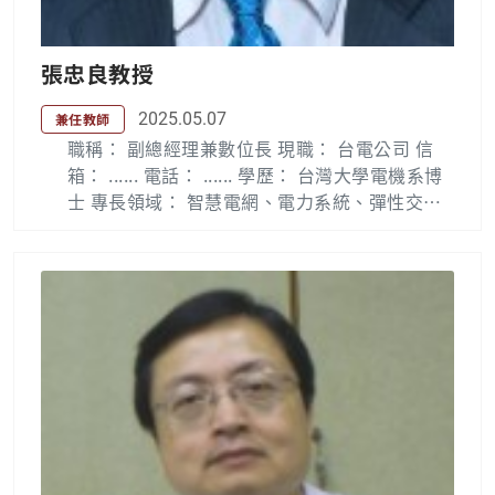
張忠良教授
2025.05.07
兼任教師
職稱： 副總經理兼數位長 現職： 台電公司 信
箱： ...... 電話： ...... 學歷： 台灣大學電機系博
士 專長領域： 智慧電網、電力系統、彈性交流
輸電系統、儲能與再生能源 學歷 76~78 年 台灣
大學工學博士(行政院公費，主修電力) 69~71 年
清華大學電機碩士(主修電力) 65~69 年 清華大
學電機學士(電機系第一屆) 62~65 年 台南一中
經歷 112.02~現在 經濟部國家標準技術委員會
委員 108.12~現在 台灣電力與能源工程協會常
務理事 107.02~現在 成功大學電機系兼任教授 1
06.01~現在 台灣大電力研究試驗中心董事 110.
02~112.07 台電公司副總經理兼數位長 108.10~
110.01 台電公司副總經理兼輸供電事業部執行
長 107.05~112.07 台電公司副總經理 108.01~1