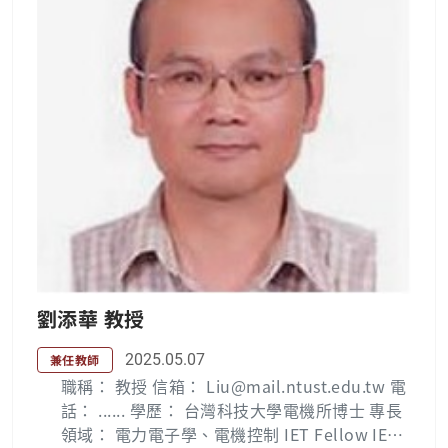
成中心(2005年~2018年) 資深專案經理  友達
光電6代廠無塵室lifter project (2002~2003年)
建廠專案經理  廣輝光電6代廠無塵室lifter pro
ject (2002~2003年) 建廠專案經理  潔康企業
有限公司(1996~2003年) 總經理特助  易訊科
技股份有限公司(1994~1996年) 自行創業 兼職
工作:  經濟部中小企業處(2006年) 榮譽指導員
 行政院青年輔導委員會(2008~2009年) 青年創
業顧問，共輔導73案  TIC 100 創業競賽(2012
年) 輔導顧問  PAS 2050 產品碳足跡主任查證
員(2012年) 訓練通過  國際創造性問題解決方
法(TRIZ) (209~2013年) Level 1-3認證通過  I
SO 14064-1碳盤查主導查證員(2022年) 訓練通
劉添華 教授
過  勤益科大資管系、企管系(2011~迄今) 兼任
講師  福州大學創業學程(2011年) 兼任講師 
2025.05.07
兼任教師
長庚大學電機所碩士在職專班(2012~迄今) 兼任
職稱： 教授 信箱： Liu@mail.ntust.edu.tw 電
講師  嶺東科技大學資訊管理系 (2013年) 兼任
話： ...... 學歷： 台灣科技大學電機所博士 專長
講師  中興大學創新產業經營學士學位學程(201
領域： 電力電子學、電機控制 IET Fellow IEEE