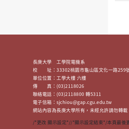
長庚大學 工學院電機系
校 址：33302桃園市龜山區文化一路259
單位位置：工學大樓 六樓
傳 真：(03)2118026
聯絡電話：(03)2118800 轉5311
電子信箱：sjchiou@gap.cgu.edu.tw
網站內容為長庚大學所有，未經允許請勿轉載
/*更改 顯示設定*/
/*顯示設定結束*/
本頁最後更新