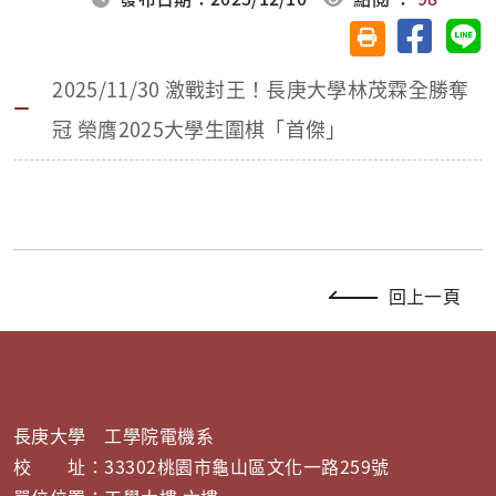
分享至臉
分
友善列印(另開視
2025/11/30 激戰封王！長庚大學林茂霖全勝奪
冠 榮膺2025大學生圍棋「首傑」
回上一頁
長庚大學 工學院電機系
校 址：33302桃園市龜山區文化一路259號