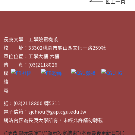
回上一頁
長庚大學 工學院電機系
校 址：33302桃園市龜山區文化一路259號
單位位置：工學大樓 六樓
傳 真：(03)2118026
聯
絡
電
話：(03)2118800 轉5311
電子信箱：sjchiou@gap.cgu.edu.tw
網站內容為長庚大學所有，未經允許請勿轉載
/*更改 顯示設定*/
/*顯示設定結束*/
本頁最後更新日期：