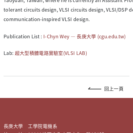
Taoyuan, Taiwan, where he is currently an Assistant Profe
tolerant circuits design, VLSI circuits design, VLSI/DSP
communication-inspired VLSI design.
Publication List :
I-Chyn Wey — 長庚大學 (cgu.edu.tw)
Lab:
超大型積體電路實驗室(VLSI LAB)
回上一頁
長庚大學 工學院電機系