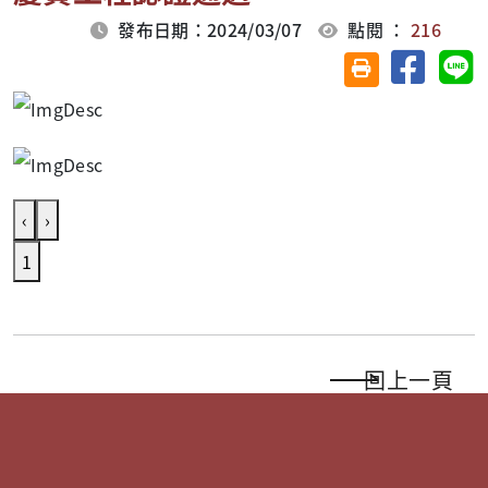
發布日期：2024/03/07
點閱 ：
216
分享至臉
分
友善列印(另開視
‹
›
1
回上一頁