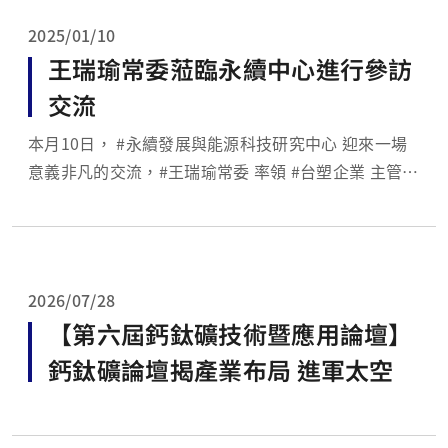
2025/01/10
王瑞瑜常委蒞臨永續中心進行參訪
交流
本月10日， #永續發展與能源科技研究中心 迎來一場
意義非凡的交流，#王瑞瑜常委 率領 #台塑企業 主管團
隊蒞臨參訪。此次交流聚焦於科技創新、產業需求與永
續發展，會中雙方展開深入討論，為未來的合作奠定堅
實基礎。 在交流中，王常委特別強調，企業與學校應
深化技術合作上的進程以確保研究成果得...
2026/07/28
【第六屆鈣鈦礦技術暨應用論壇】
鈣鈦礦論壇揭產業布局 進軍太空