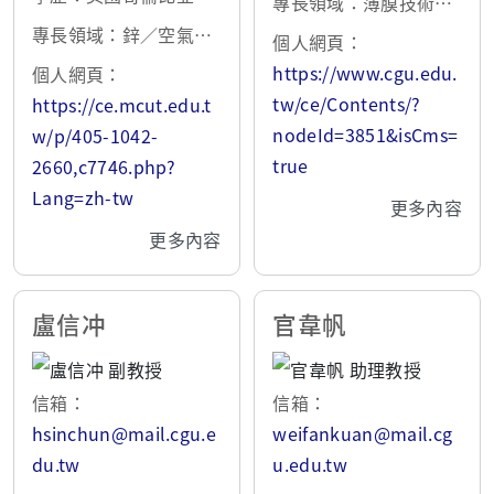
專長領域：薄膜技術、
學 電化學博士
燃料電池、鋰金屬電
專長領域：鋅／空氣電
個人網頁：
池、抗菌奈米材料與塗
池的 電極製作開發、開
https://www.cgu.edu.
個人網頁：
層
發以固態電解質為主的
tw/ce/Contents/?
https://ce.mcut.edu.t
鹼性鎳氫二次電池 、Ni
nodeId=3851&isCms=
w/p/405-1042-
(OH)2粉 末性質對鎳氫
true
2660,c7746.php?
電池的影響、從廢鎳／
Lang=zh-tw
更多內容
鎘電池中回收格和鎳重
更多內容
金屬
盧信冲
官韋帆
信箱：
信箱：
hsinchun@mail.cgu.e
weifankuan@mail.cg
du.tw
u.edu.tw