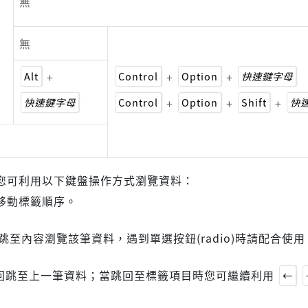
無
無
Alt
+
Control
+
Option
+
快速鍵字母
快速鍵字母
Control
+
Option
+
Shift
+
快
您可利用以下鍵盤操作方式瀏覽資料：
移動標籤順序。
跳至內容瀏覽該筆資料，遇到單選按鈕(radio)時請配合使
回跳至上一筆資料；當跳回至標籤項目時您可繼續利用
←