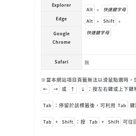
Explorer
Alt
+
快速鍵字母
Edge
Alt
+
Shift
+
快速鍵字母
Google
Chrome
Safari
無
※當本網站項目頁籤無法以滑鼠點選時，
或
：按左右鍵或上下鍵
←
→
↑
↓
：停留於該標籤後，可利用
鍵
Tab
Tab
+
：按
+
可往
Tab
Shift
Tab
Shift