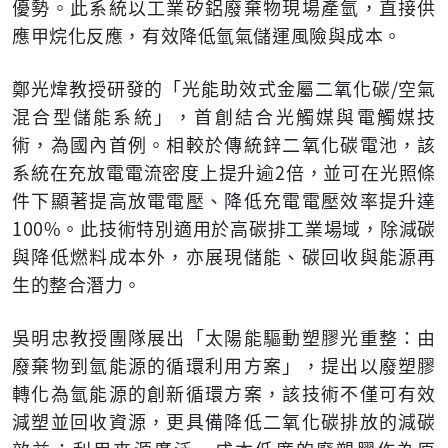
優勢。此系統以工業矽鋁廢棄物現場產氫，直接供
應甲烷化反應，有效降低氫氣儲運風險與成本。
鄭光煒教授研發的「光能助效式金屬二氧化碳/空氣
混合型儲能系統」，首創結合光觸媒與電觸媒技
術，為國內首例。相較於傳統鋅二氧化碳電池，該
系統在充放電電流密度上提升逾2倍，並可在光照條
件下顯著提高放電電壓、降低充電電壓效率提升達
100%。此技術特別適用於高碳排工業場域，除減碳
與降低燃料成本外，亦展現儲能、碳回收與能源再
生的整合潛力。
吳明忠教授團隊展出「太陽能驅動塑膠光重整：由
廢棄物到氫能源的循環利用方案」，提出以廢塑膠
轉化為氫能源的創新循環方案，該技術不僅可有效
減塑並回收資源，更具備降低二氧化碳排放的減碳