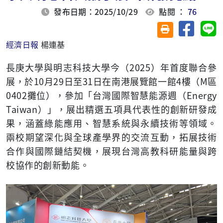
發布日期：2025/10/29
點閱 ：
76
分享至臉
分
友善列印(另開視
經濟日報
楊連基
長庚大學與明志科技大學今（2025）年首度聯合參
展，於10月29日至31日在南港展覽館一館4樓（M區
0402攤位），參加「台灣國際智慧能源週（Energy
Taiwan）」，展出精選五項具代表性的創新研發成
果，涵蓋綠能應用、智慧系統與永續技術等領域。
兩校期望深化與全球產學界的交流互動，拓展技術
合作與國際鏈結契機，展現台灣高教科研能量與跨
校協作的創新動能。