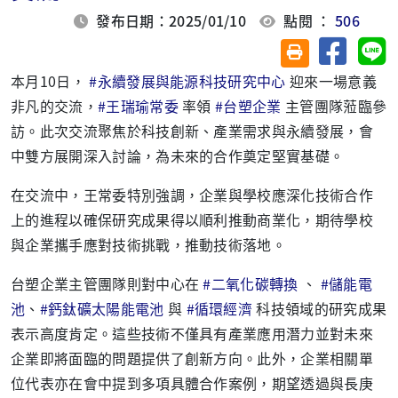
發布日期：2025/01/10
點閱 ：
506
分享至臉
分
友善列印(另開視
本月10日，
#
永續發展與能源科技研究中心
迎來一場意義
非凡的交流，
#
王瑞瑜常委
率領
#
台塑企業
主管團隊蒞臨參
訪。此次交流聚焦於科技創新、產業需求與永續發展，會
中雙方展開深入討論，為未來的合作奠定堅實基礎。
在交流中，王常委特別強調，企業與學校應深化技術合作
上的進程以確保研究成果得以順利推動商業化，期待學校
與企業攜手應對技術挑戰，推動技術落地。
台塑企業主管團隊則對中心在
#
二氧化碳
轉換
、
#
儲能電
池
、
#
鈣鈦礦太陽能電池
與
#
循環經濟
科技領域的研究成果
表示高度肯定。這些技術不僅具有產業應用潛力並對未來
企業即將面臨的問題提供了創新方向。此外，企業相關單
位代表亦在會中提到多項具體合作案例，期望透過與長庚