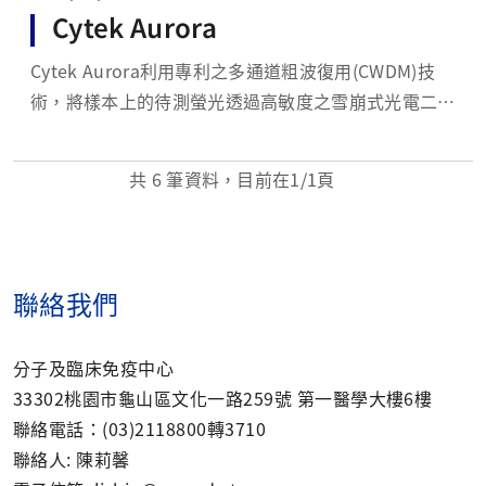
Cytek Aurora
Cytek Aurora利用專利之多通道粗波復用(CWDM)技
術，將樣本上的待測螢光透過高敏度之雪崩式光電二極
體全陣列偵測模組(APD arrays)進行收取，並藉由軟體
將各個雷射的偵測模組之光譜訊號組合成該螢光物質的
共
6
筆資料，目前在
1
/1頁
全光譜署名(Full Spectral Signature)，以達到全光譜
的訊號...
聯絡我們
分子及臨床免疫中心
33302桃園市龜山區文化一路259號 第一醫學大樓6樓
聯絡電話：(03)2118800轉3710
聯絡人: 陳莉馨