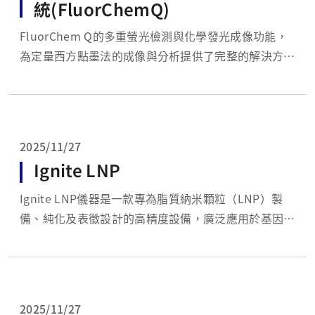
統(FluorChemQ)
FluorChem Q的多重螢光檢測與化學發光成像功能，
為定量西方點墨法的成像與分析提供了完整的解決方
案。其開放式平台可兼容多種染劑與試劑盒，具備應對
多種應用所需的靈活性。 功能特色： 六位置濾鏡輪：
提供紫外與螢光成像的多樣性與靈活性 ...
2025/11/27
Ignite LNP
Ignite LNP儀器是一款專為脂質納米顆粒（LNP）製
備、純化及表徵設計的高精度設備，廣泛應用於基因治
療、mRNA疫苗及藥物傳遞系統的開發。LNP作為一種
重要的藥物載體，能夠有效包裹並運輸核酸藥物，保證
其在體內的穩定性及靶向性。Ignite LNP儀器採用先進
的微流控技術，精確控制脂質與水相的...
2025/11/27