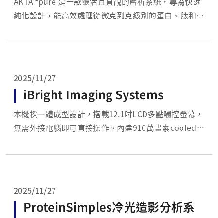
ÄKTA™pure 是一款靈活且直觀的層析系統，專為快速
純化設計，能高效處理從微克到克級別的蛋白、肽和核
酸等目標產物。該系統具有高度可靠性，其硬體結構與
Unicorn 軟體可兼容多種層析柱與填料，應對各種純
化挑戰。ÄKTA™pure 支援多種層析技術，並能滿足需
要高純度的自動化純化需求，是實驗室...
2025/11/27
iBright Imaging Systems
本機採一體成型設計，搭載12.1吋LCD多點觸控螢幕，
無需外接電腦即可直接操作。內建910萬畫素cooled
CCD相機，具備自動曝光時間調整功能（Smart
Exposure），能自動計算並顯示最佳曝光時間，同時
提供預覽模擬圖像。為提升精準度，儀器配備機械載
台，可在拍攝前自動對齊樣本與相機，避免...
2025/11/27
ProteinSimples冷光造影分析系