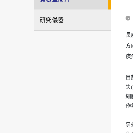
研究儀器
長
方
疾
目
失(
細胞
作
另