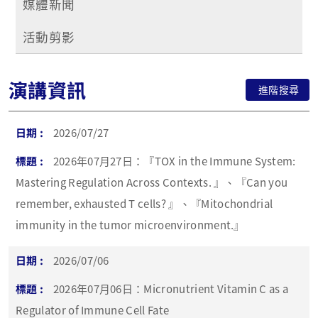
媒體新聞
活動剪影
演講資訊
進階搜尋
2026/07/27
2026年07月27日：『TOX in the Immune System:
Mastering Regulation Across Contexts. 』、『Can you
remember, exhausted T cells? 』、『Mitochondrial
immunity in the tumor microenvironment.』
2026/07/06
2026年07月06日：Micronutrient Vitamin C as a
Regulator of Immune Cell Fate