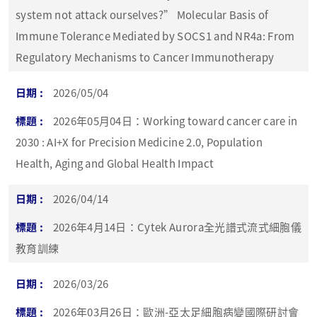
system not attack ourselves?” Molecular Basis of
Immune Tolerance Mediated by SOCS1 and NR4a: From
Regulatory Mechanisms to Cancer Immunotherapy
2026/05/04
2026年05月04日：Working toward cancer care in
2030 : AI+X for Precision Medicine 2.0, Population
Health, Aging and Global Health Impact
2026/04/14
2026年4月14日：Cytek Aurora全光譜式流式細胞儀
教育訓練
2026/03/26
2026年03月26日：歐洲-亞太足細胞病變國際研討會