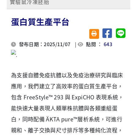
實驗鼠冷凍胚胎
蛋白質生產平台
分享至臉書
分享至 
友善列印(另開視窗)
發布日期：2025/11/07
|
點閱 ：
643
為支援自體免疫抗體以及免疫治療研究與臨床
應用，我們建立了高效率的蛋白質生產平台，
包含 FreeStyle™ 293 與 ExpiCHO 表現系統，
能快速大量表現人類單株抗體與各類重組蛋
白，同時配備 ÄKTA pure™層析系統，可進行
親和、離子交換與尺寸排斥等多種純化流程，