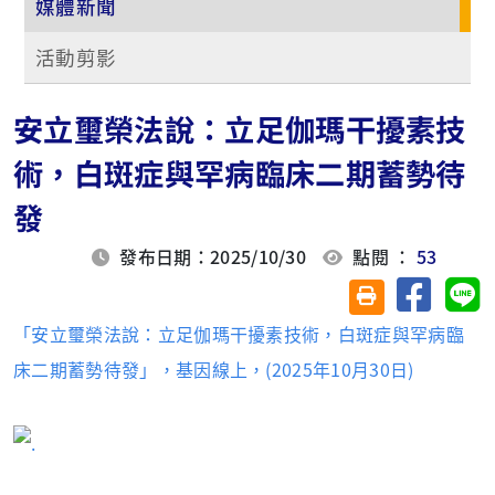
媒體新聞
活動剪影
安立璽榮法說：立足伽瑪干擾素技
術，白斑症與罕病臨床二期蓄勢待
發
發布日期：2025/10/30
點閱 ：
53
分享至臉
分
友善列印(另開視
「安立璽榮法說：立足伽瑪干擾素技術，白斑症與罕病臨
床二期蓄勢待發」，基因線上，(2025年10月30日)