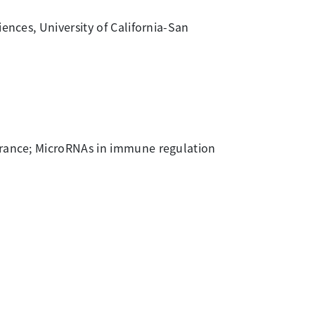
ences, University of California-San
erance; MicroRNAs in immune regulation