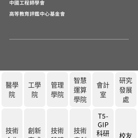
中國工程師學會
高等教育評鑑中心基金會
智慧
研究
醫學
工學
管理
會計
運算
發展
院
院
學院
室
學院
處
T5-
GIP
技術
創新
技術
技術
科研
校友