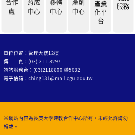
合作
育成
移轉
產創
產業
服務
處
中心
中心
中心
化平
台
單位位置：管理大樓12樓
傳 真：(03) 211-8297
諮詢服務台：(03)2118800 轉5632
電子信箱：ching131@mail.cgu.edu.tw
※網站內容為長庚大學建教合作中心所有，未經允許請勿
轉載。