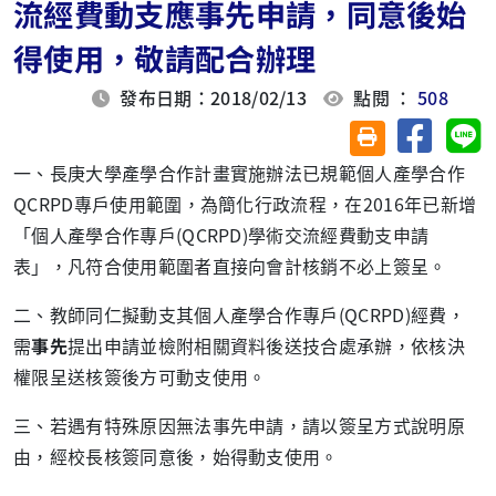
流經費動支應事先申請，同意後始
得使用，敬請配合辦理
發布日期：2018/02/13
點閱 ：
508
分享至臉
分
友善列印(另開視
一、長庚大學產學合作計畫實施辦法已規範個人產學合作
QCRPD專戶使用範圍，為簡化行政流程，在2016年已新增
「個人產學合作專戶(QCRPD)學術交流經費動支申請
表」，凡符合使用範圍者直接向會計核銷不必上簽呈。
二、教師同仁擬動支其個人產學合作專戶(QCRPD)經費，
需
事先
提出申請並檢附相關資料後送技合處承辦，依核決
權限呈送核簽後方可動支使用。
三、若遇有特殊原因無法事先申請，請以簽呈方式說明原
由，經校長核簽同意後，始得動支使用。