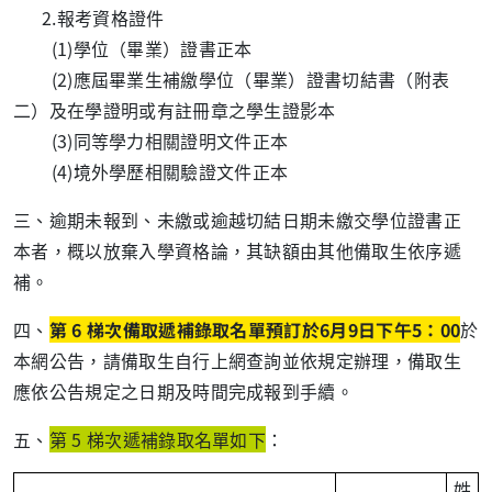
2.
報考資格證件
(1)
學位（畢業）證書正本
(2)
應屆畢業生補繳學位（畢業）證書切結書（附表
二）及在學證明或有註冊章之學生證影本
(3)
同等學力相關證明文件正本
(4)
境外學歷相關驗證文件正本
三、逾期未報到、未繳或逾越切結日期未繳交學位證書正
本者，概以放棄入學資格論，其缺額由其他備取生依序遞
補。
四、
第
6
梯次備取遞補錄取名單預訂於
6
月
9
日下午
5
：
00
於
本網公告，請備取生自行上網查詢並依規定辦理，備取生
應依公告規定之日期及時間完成報到手續。
五、
第
5
梯次遞補錄取名單如下
：
姓