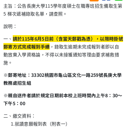
主旨：公告長庚大學
115
學年度碩士在職專班招生備取生第
5
梯次遞補錄取名單，請查照。
說明：
一、
請於
115
年
6
月
5
日前（含當天郵戳為憑），以限時掛號
郵寄方式完成報到手續
，錄取生逾期未完成報到者即以自
動放棄入學資格論，不得以未接獲通知等理由要求補救措
施。
※郵寄地址：
33302
桃園市龜山區文化一路
259
號長庚大學
教務處招生組
※親自送件者請於規定日期前本校上班時間內上午
8
：
30
～
下午
5
：
00
二、繳交資料：
1.
就讀意願報到表（附表一）