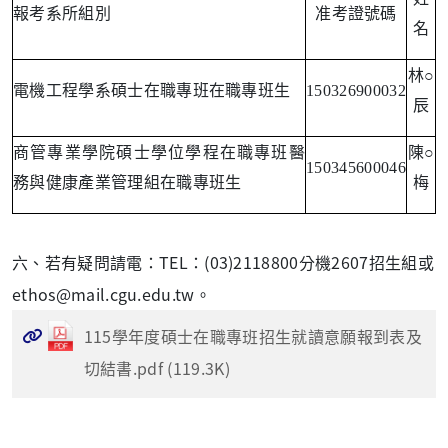
報考系所組別
准考證號碼
名
林○
電機工程學系碩士在職專班在職專班生
150326900032
辰
商管專業學院碩士學位學程在職專班醫
陳○
150345600046
務與健康產業管理組在職專班生
梅
六、若有疑問請電：
TEL
：
(03)2118800
分機
2607
招生組或
ethos@mail.cgu.edu.tw
。
115學年度碩士在職專班招生就讀意願報到表及
切結書.pdf (119.3K)