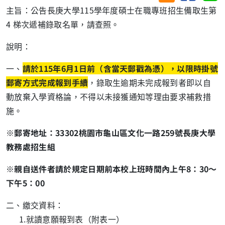
主旨：公告長庚大學
115
學年度碩士在職專班招生備取生第
4
梯次遞補錄取名單，請查照。
說明：
一、
請於
115
年
6
月
1
日前（含當天郵戳為憑），以限時掛號
郵寄方式完成報到手續
，錄取生逾期未完成報到者即以自
動放棄入學資格論，不得以未接獲通知等理由要求補救措
施。
※郵寄地址：
33302
桃園市龜山區文化一路
259
號長庚大學
教務處招生組
※親自送件者請於規定日期前本校上班時間內上午
8
：
30
～
下午
5
：
00
二、繳交資料：
1.
就讀意願報到表（附表一）