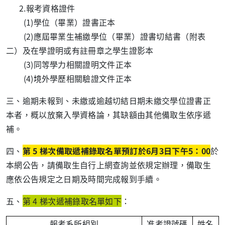
2.
報考資格證件
(1)
學位（畢業）證書正本
(2)
應屆畢業生補繳學位（畢業）證書切結書（附表
二）及在學證明或有註冊章之學生證影本
(3)
同等學力相關證明文件正本
(4)
境外學歷相關驗證文件正本
三、逾期未報到、未繳或逾越切結日期未繳交學位證書正
本者，概以放棄入學資格論，其缺額由其他備取生依序遞
補。
四、
第 5 梯次備取遞補錄取名單預訂於
6
月
3
日下午
5
：
00
於
本網公告，請備取生自行上網查詢並依規定辦理，備取生
應依公告規定之日期及時間完成報到手續。
五、
第
4
梯次遞補錄取名單如下
：
報考系所組別
准考證號碼
姓名