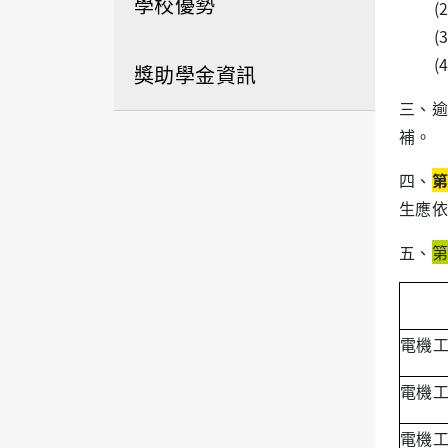
學校優勢
(2
(3
(4
獎助學金資訊
三、逾
補。
四、
第
生應依
五、
第
電機
電機
電機