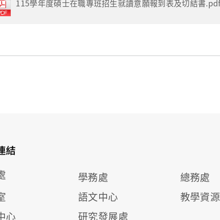
115學年度碩士在職專班招生就讀意願報到表及切結書.pdf (1
連結
處
學務處
總務處
室
語文中心
教學資
中心
研究發展處