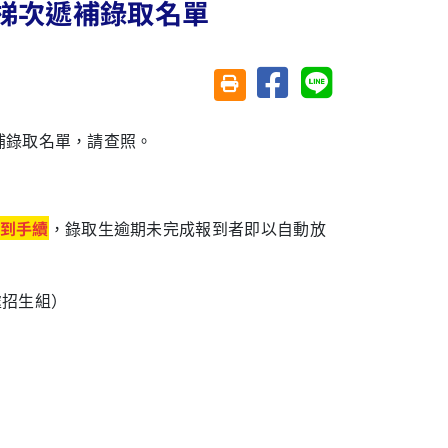
 梯次遞補錄取名單
分享至臉書
分享至 Line
友善列印(另開視窗)
補錄取名單，請查照。
到手續
，錄取生逾期未完成報到者即以自動放
處招生組）