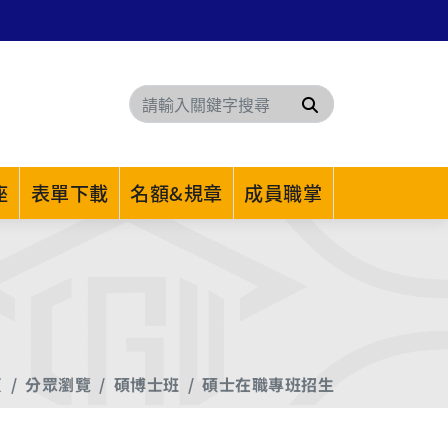
搜尋
座
表單下載
名額&規章
成員職掌
頁
分眾瀏覽
碩博士班
碩士在職專班招生