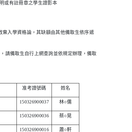
明或有註冊章之學生證影本
放棄入學資格論，其缺額由其他備取生依序遞
告，請備取生自行上網查詢並依規定辦理，備取
准考證號碼
姓名
150326900037
林○儒
150326900036
蔡○晃
150326900016
蕭○軒