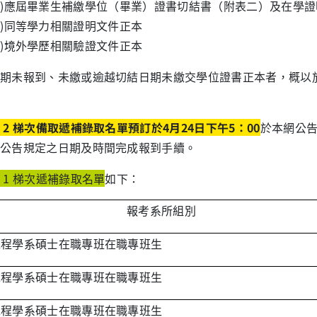
)應屆畢業生補繳學位（畢業）證書切結書（附表二）及在學證
)同等學力相關證明文件正本
)境外學歷相關驗證文件正本
期未報到、未繳或逾越切結日期未繳交學位證書正本者，概以
2
梯次備取遞補錄取名單預訂於
4
月
24
日下午
5
：
00
於本網公
公告規定之日期及時間完成報到手續。
 1 梯次遞補錄取名單
如下：
報考系所組別
工程學系碩士在職專班在職專班生
工程學系碩士在職專班在職專班生
工程學系碩士在職專班在職專班生