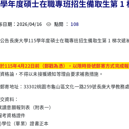
5學年度碩士在職專班招生備取生第 1
日期：2026/04/16
點閱 ：
108
公告長庚大學115學年度碩士在職專班招生備取生第
1
梯次遞
於
115
年
4
月
22
日前（郵戳為憑），以限時掛號郵寄方式完成報
資格論，不得以未接獲通知等理由要求補救措施。
地址：33302桃園市龜山區文化一路259號長庚大學教務
交資料：
就讀意願報到表（附表一）
報考資格證件
)學位（畢業）證書正本