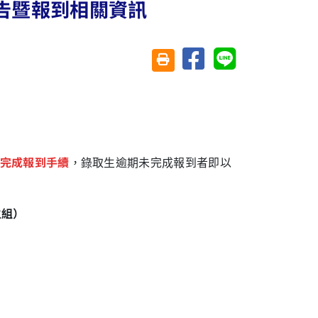
告暨報到相關資訊
分享至臉書
分享至 Line
友善列印(另開視窗)
完成報到手續
，錄取生逾期未完成報到者即以
生組）