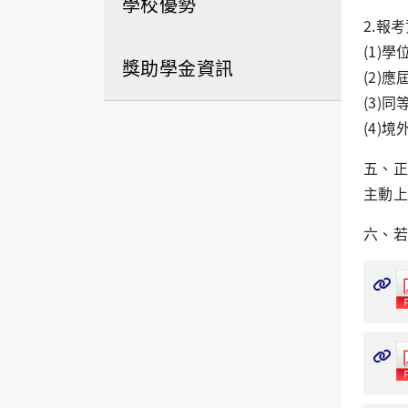
學校優勢
2.
報考
(1)
學
獎助學金資訊
(2)
應
(3)
同
(4)
境
五、正
主動上
六、若有