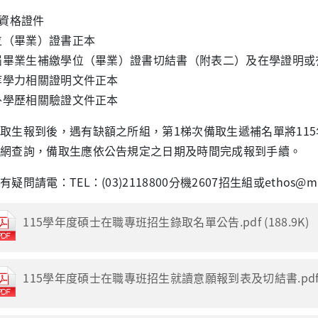
資格證件
位（畢業）證書正本
屆畢業生補繳學位（畢業）證書切結書（附表二）及在學證明或
等學力相關證明文件正本
外學歷相關驗證文件正本
取生報到後，遇有缺額之所組，第
1
梯次備取生遞補名單將
115
網查詢，備取生應依公告規定之日期及時間完成報到手續。
疑問請電：TEL：(03)2118800分機2607招生組或ethos@mail
115學年度碩士在職專班招生錄取名單公告.pdf (188.9K)
115學年度碩士在職專班招生就讀意願報到表及切結書.pdf (1