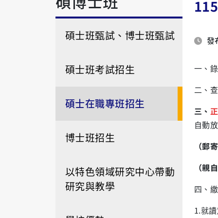
碩博士班
1
碩士班甄試、博士班甄試
發布
碩士班考試招生
一、錄
二、查
碩士在職專班招生
三、
正
自動放
博士班招生
（郵寄
（親自
以特色領域研究中心帶動
研究與教學
四、繳
1.
就讀