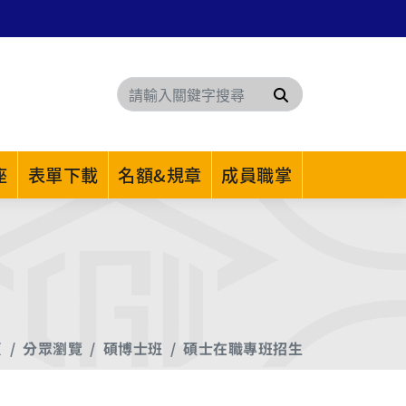
搜尋
座
表單下載
名額&規章
成員職掌
頁
分眾瀏覽
碩博士班
碩士在職專班招生