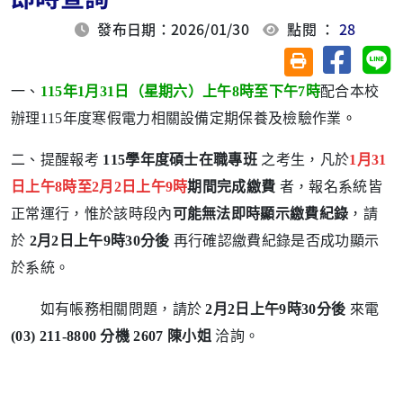
發布日期：2026/01/30
點閱 ：
28
分享至臉
分
友善列印(另開視
一、
115年1月31日（星期六）上午8時至下午7時
配合本校
辦理115年度寒假電力相關設備定期保養及檢驗作業
。
二、提醒報考
115學年度碩士在職專班
之考生，凡於
1月31
日上午8時至2月2日上午9時
期間完成繳費
者，
報名系統皆
正常運行，惟於該時段內
可能無法即時顯示繳費紀錄
，請
於
2月2日上午9時30分後
再行確認繳費紀錄是否成功顯示
於系統。
如有帳務相關問題，請於
2月2日上午9時30分後
來電
(03) 211-8800 分機 2607 陳小姐
洽詢。